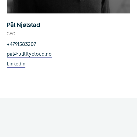
Pål Njølstad
CEO
+4791583207
pal@utilitycloud.no
LinkedIn